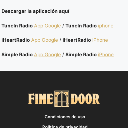
Descargar la aplicación aquí
TuneIn Radio
App Google
/
TuneIn Radio
iphone
iHeartRadio
App Google
/
iHeartRadio
iPhone
Simple Radio
App Google
/
Simple Radio
iPhone
Condiciones de uso
Política de privacidad