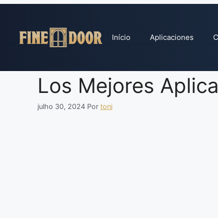
Pular
para
o
Início
Aplicaciones
C
conteúdo
Los Mejores Aplica
julho 30, 2024
Por
toni