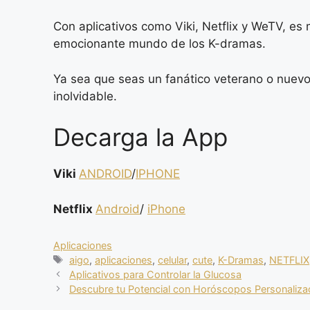
Con aplicativos como Viki, Netflix y WeTV, es
emocionante mundo de los K-dramas.
Ya sea que seas un fanático veterano o nuevo 
inolvidable.
Decarga la App
Viki
ANDROID
/
IPHONE
Netflix
Android
/
iPhone
Categorias
Aplicaciones
Tags
aigo
,
aplicaciones
,
celular
,
cute
,
K-Dramas
,
NETFLIX
Aplicativos para Controlar la Glucosa
Descubre tu Potencial con Horóscopos Personaliz