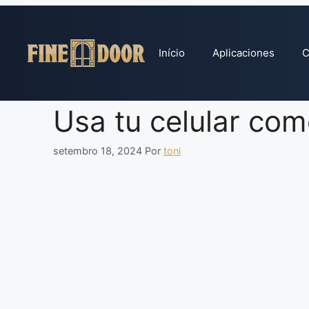
Pular
para
o
Início
Aplicaciones
C
conteúdo
Usa tu celular com
setembro 18, 2024
Por
toni