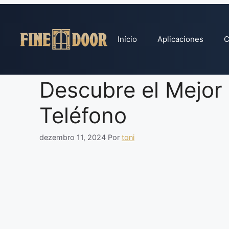
Pular
para
o
Início
Aplicaciones
C
conteúdo
Descubre el Mejor
Teléfono
dezembro 11, 2024
Por
toni