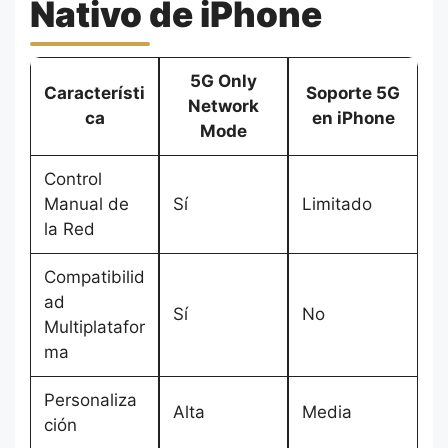
Nativo de iPhone
5G Only
Característi
Soporte 5G
Network
ca
en iPhone
Mode
Control
Manual de
Sí
Limitado
la Red
Compatibilid
ad
Sí
No
Multiplatafor
ma
Personaliza
Alta
Media
ción