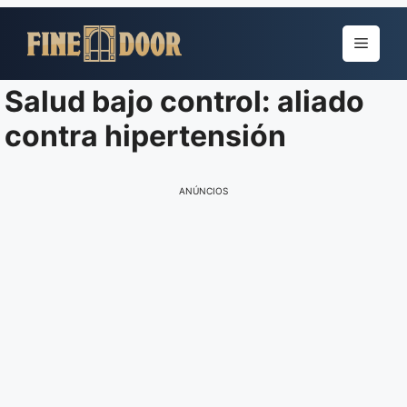
Pular
para
Menu
o
conteúdo
Salud bajo control: aliado
contra hipertensión
ANÚNCIOS