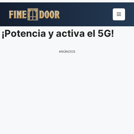
Pular
para
Menu
o
conteúdo
¡Potencia y activa el 5G!
ANÚNCIOS