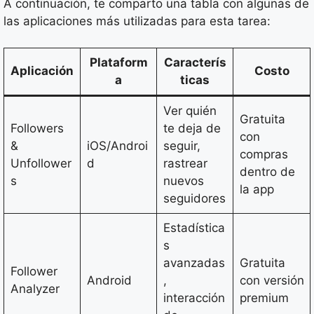
A continuación, te comparto una tabla con algunas de
las aplicaciones más utilizadas para esta tarea:
Plataform
Caracterís
Aplicación
Costo
a
ticas
Ver quién
Gratuita
Followers
te deja de
con
&
iOS/Androi
seguir,
compras
Unfollower
d
rastrear
dentro de
s
nuevos
la app
seguidores
Estadística
s
avanzadas
Gratuita
Follower
Android
,
con versión
Analyzer
interacción
premium