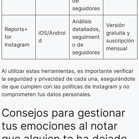
de
seguidores
Análisis
Versión
Reports+
detallados,
iOS/Androi
gratuita y
for
seguimient
d
suscripción
Instagram
o de
mensual
seguidores
Al utilizar estas herramientas, es importante verificar
la seguridad y privacidad de cada una, asegurándote
de que cumplen con las políticas de Instagram y no
comprometen tus datos personales.
Consejos para gestionar
tus emociones al notar
que alguien te ha dejado