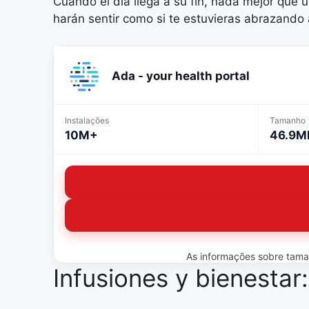
Cuando el día llega a su fin, nada mejor que 
harán sentir como si te estuvieras abrazando a
Ada - your health portal
Instalações
Tamanho
10M+
46.9M
As informações sobre tamanh
Infusiones y bienestar