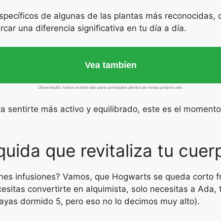
ecíficos de algunas de las plantas más reconocidas, co
 una diferencia significativa en tu día a día.
Vea tambíen
Observação: todos os links são para conteúdos dentro do nosso próprio site.
a sentirte más activo y equilibrado, este es el momento
íquida que revitaliza tu cue
nes infusiones? Vamos, que Hogwarts se queda corto fr
esitas convertirte en alquimista, solo necesitas a Ada,
ayas dormido 5, pero eso no lo decimos muy alto).