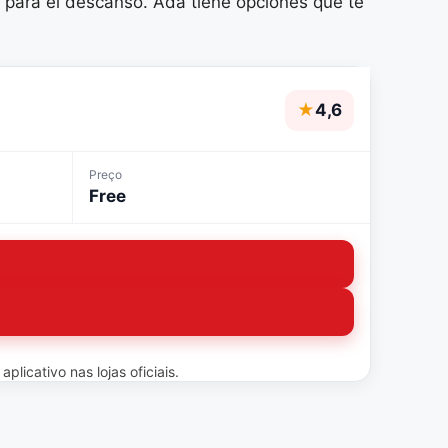
e para el descanso. Ada tiene opciones que te
★
4,6
Preço
Free
licativo nas lojas oficiais.