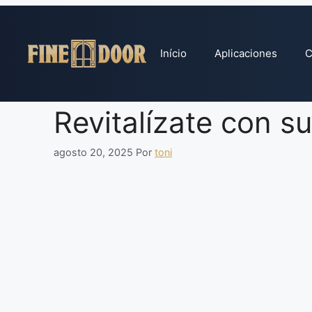
Pular
para
o
Início
Aplicaciones
C
conteúdo
Revitalízate con s
agosto 20, 2025
Por
toni