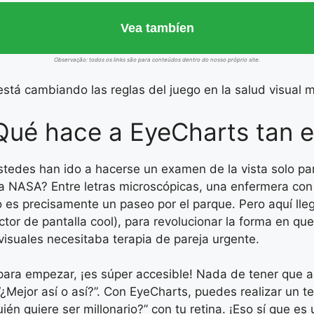
Vea tambíen
Observação: todos os links são para conteúdos dentro do nosso próprio site.
tá cambiando las reglas del juego en la salud visual 
¿Qué hace a EyeCharts tan e
tedes han ido a hacerse un examen de la vista solo pa
 la NASA? Entre letras microscópicas, una enfermera c
no es precisamente un paseo por el parque. Pero aquí l
tor de pantalla cool), para revolucionar la forma en qu
isuales necesitaba terapia de pareja urgente.
para empezar, ¡es súper accesible! Nada de tener que 
 “¿Mejor así o así?”. Con EyeCharts, puedes realizar un 
ién quiere ser millonario?” con tu retina. ¡Eso sí que es 