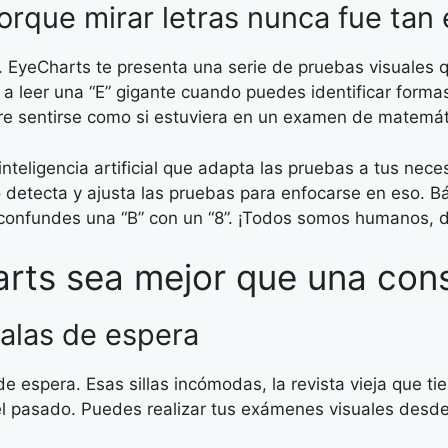
 Porque mirar letras nunca fue ta
 EyeCharts te presenta una serie de pruebas visuales q
 a leer una “E” gigante cuando puedes identificar formas,
re sentirse como si estuviera en un examen de matemát
nteligencia artificial que adapta las pruebas a tus nece
o detecta y ajusta las pruebas para enfocarse en eso. 
si confundes una “B” con un “8”. ¡Todos somos humanos,
ts sea mejor que una consu
salas de espera
de espera. Esas sillas incómodas, la revista vieja que t
l pasado. Puedes realizar tus exámenes visuales desde 