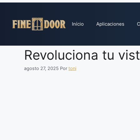
Pular
para
o
Início
Aplicaciones
C
conteúdo
Revoluciona tu vis
agosto 27, 2025
Por
toni