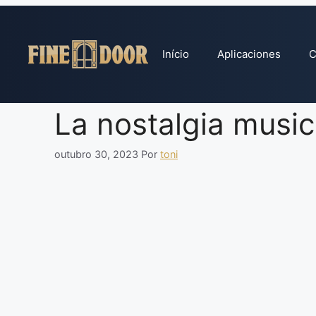
Pular
para
o
Início
Aplicaciones
C
conteúdo
La nostalgia music
outubro 30, 2023
Por
toni