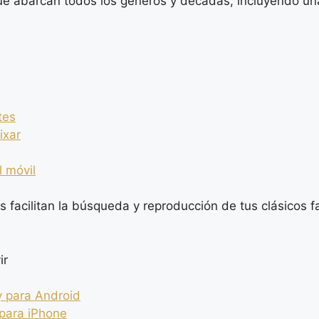
e abarcan todos los géneros y décadas, incluyendo una
tes
ixar
l móvil
as facilitan la búsqueda y reproducción de tus clásicos 
ir
y para Android
 para iPhone