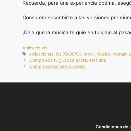
Recuerda, para una experiencia óptima, asegúr
Considera suscribirte a las versiones premium 
¡Deja que la música te guíe en tu viaje al pasa
Categorias
Aplicaciones
Tags
aplicaciones
,
los 70/80/90
,
móvil
,
Música
,
nostalgia
Comprueba tu glucosa ahora: está alta
Compruebe si tiene diabetes
Condiciones de 