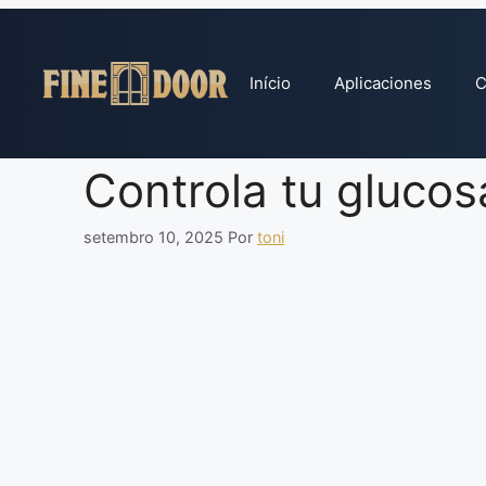
Pular
para
o
Início
Aplicaciones
C
conteúdo
Controla tu gluco
setembro 10, 2025
Por
toni