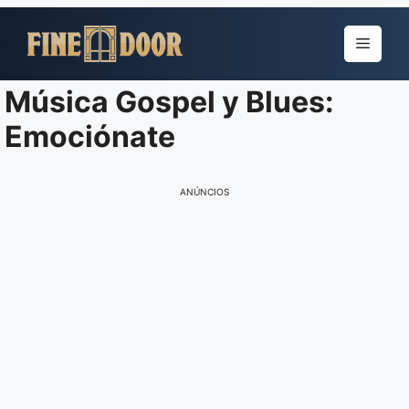
Pular
para
Menu
o
conteúdo
Música Gospel y Blues:
Emociónate
ANÚNCIOS