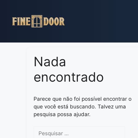
Pular
para
o
conteúdo
Nada
encontrado
Parece que não foi possível encontrar o
que você está buscando. Talvez uma
pesquisa possa ajudar.
Pesquisar
por: