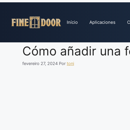
Pular
para
o
Início
Aplicaciones
C
conteúdo
Cómo añadir una f
fevereiro 27, 2024
Por
toni