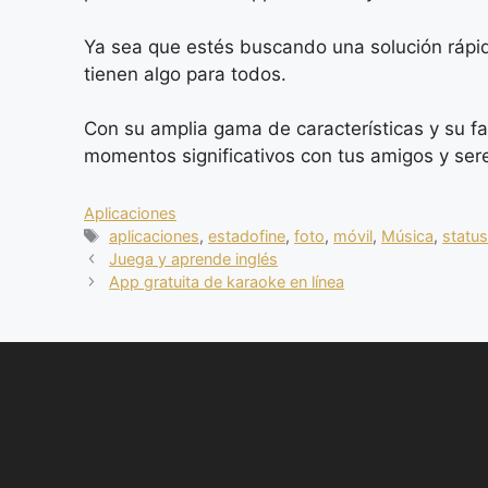
Ya sea que estés buscando una solución rápid
tienen algo para todos.
Con su amplia gama de características y su fa
momentos significativos con tus amigos y ser
Categorias
Aplicaciones
Tags
aplicaciones
,
estadofine
,
foto
,
móvil
,
Música
,
statu
Juega y aprende inglés
App gratuita de karaoke en línea