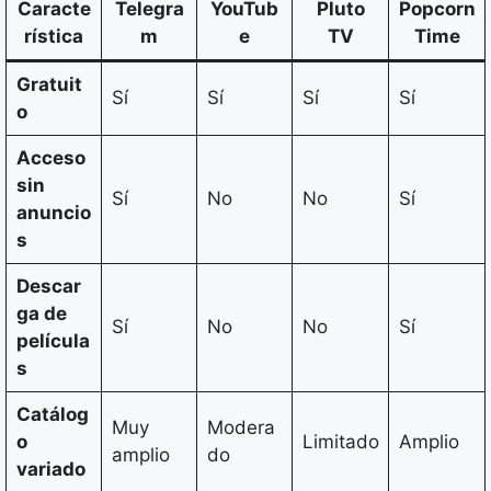
Caracte
Telegra
YouTub
Pluto
Popcorn
rística
m
e
TV
Time
Gratuit
Sí
Sí
Sí
Sí
o
Acceso
sin
Sí
No
No
Sí
anuncio
s
Descar
ga de
Sí
No
No
Sí
película
s
Catálog
Muy
Modera
o
Limitado
Amplio
amplio
do
variado