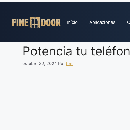
Pular
para
o
Início
Aplicaciones
C
conteúdo
Potencia tu teléfon
outubro 22, 2024
Por
toni