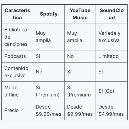
Caracterís
YouTube
SoundClo
Spotify
tica
Music
ud
Biblioteca
Muy
Muy
Variada y
de
amplia
amplia
exclusiva
canciones
Podcasts
Sí
No
Limitado
Contenido
No
Sí
Sí
exclusivo
Modo
Sí
Sí
Sí (Go)
offline
(Premium)
(Premium)
Desde
Desde
Desde
Precio
$9.99/mes
$9.99/mes
$4.99/mes