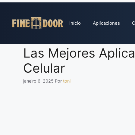
Pular
para
o
Início
Aplicaciones
C
conteúdo
Las Mejores Aplic
Celular
janeiro 6, 2025
Por
toni