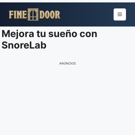
Pular
para
Menu
o
conteúdo
Mejora tu sueño con
SnoreLab
ANÚNCIOS