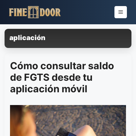
Pular
para
Menu
o
conteúdo
aplicación
Cómo consultar saldo
de FGTS desde tu
aplicación móvil