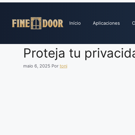
Pular
para
o
Início
Aplicaciones
C
conteúdo
Proteja tu privacid
maio 6, 2025
Por
toni