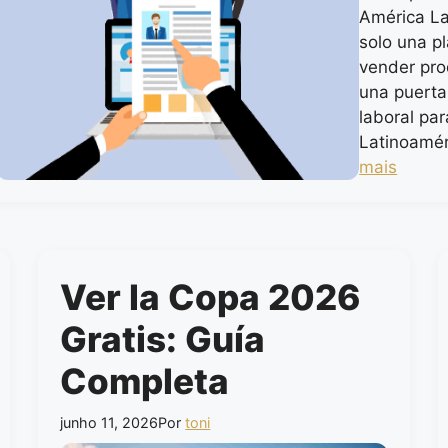
América La
solo una p
vender pro
una puerta
laboral pa
Latinoamér
mais
Ver la Copa 2026
Gratis: Guía
Completa
junho 11, 2026
Por
toni