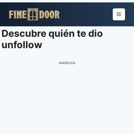
Pular
para
Menu
o
conteúdo
Descubre quién te dio
unfollow
ANÚNCIOS