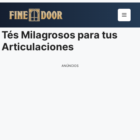
Pular
para
Menu
o
conteúdo
Tés Milagrosos para tus
Articulaciones
ANÚNCIOS