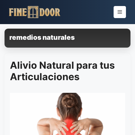
Pular
para
Menu
o
conteúdo
remedios naturales
Alivio Natural para tus
Articulaciones