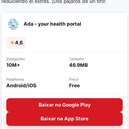
reduciendo el estrés. ¡Dos pájaros de un tiro!
Ada - your health portal
★
4,6
Instalações
Tamanho
10M+
46.9MB
Plataforma
Preço
Android/iOS
Free
Baixar no Google Play
Baixar na App Store