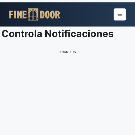
Pular
para
Menu
o
conteúdo
Controla Notificaciones
ANÚNCIOS