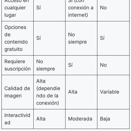
Acceso en
Sí (con
cualquier
Sí
conexión a
No
lugar
internet)
Opciones
de
No
Sí
Sí
contenido
siempre
gratuito
Requiere
No
Sí
No
suscripción
siempre
Alta
Calidad de
(dependie
Alta
Variable
imagen
ndo de la
conexión)
Interactivid
Alta
Moderada
Baja
ad