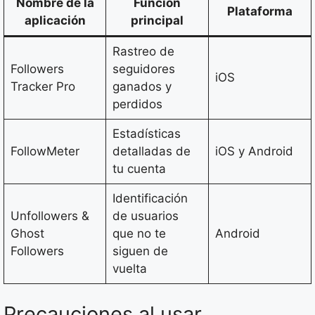
Nombre de la
Función
Plataforma
aplicación
principal
Rastreo de
Followers
seguidores
iOS
Tracker Pro
ganados y
perdidos
Estadísticas
FollowMeter
detalladas de
iOS y Android
tu cuenta
Identificación
Unfollowers &
de usuarios
Ghost
que no te
Android
Followers
siguen de
vuelta
Precauciones al usar