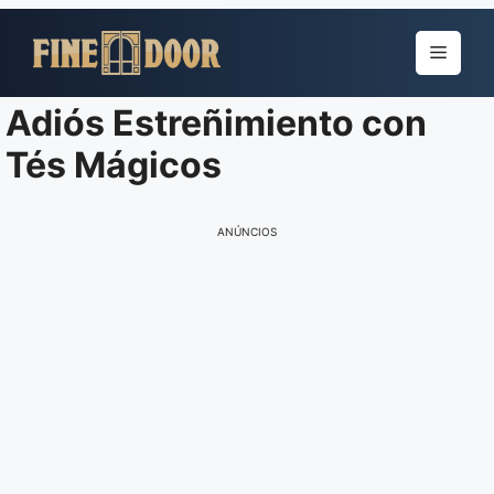
Pular
para
Menu
o
conteúdo
Adiós Estreñimiento con
Tés Mágicos
ANÚNCIOS