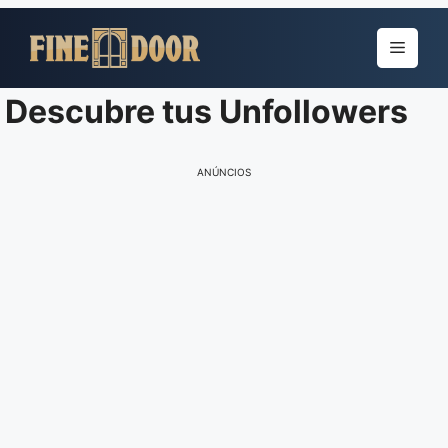
Pular
para
Menu
o
conteúdo
Descubre tus Unfollowers
ANÚNCIOS