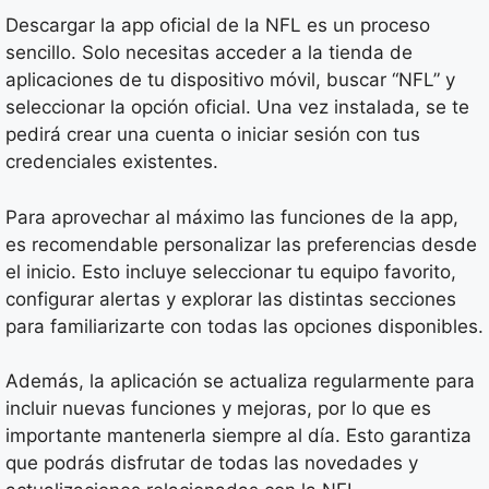
Descargar la app oficial de la NFL es un proceso
sencillo. Solo necesitas acceder a la tienda de
aplicaciones de tu dispositivo móvil, buscar “NFL” y
seleccionar la opción oficial. Una vez instalada, se te
pedirá crear una cuenta o iniciar sesión con tus
credenciales existentes.
Para aprovechar al máximo las funciones de la app,
es recomendable personalizar las preferencias desde
el inicio. Esto incluye seleccionar tu equipo favorito,
configurar alertas y explorar las distintas secciones
para familiarizarte con todas las opciones disponibles.
Además, la aplicación se actualiza regularmente para
incluir nuevas funciones y mejoras, por lo que es
importante mantenerla siempre al día. Esto garantiza
que podrás disfrutar de todas las novedades y