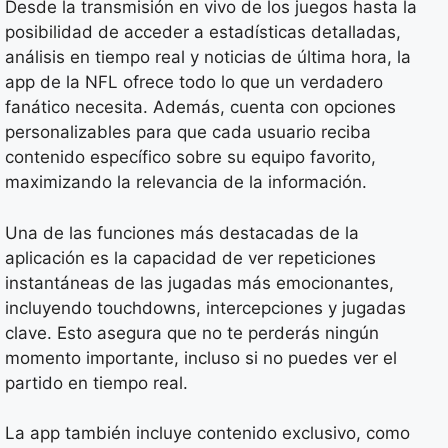
Desde la transmisión en vivo de los juegos hasta la
posibilidad de acceder a estadísticas detalladas,
análisis en tiempo real y noticias de última hora, la
app de la NFL ofrece todo lo que un verdadero
fanático necesita. Además, cuenta con opciones
personalizables para que cada usuario reciba
contenido específico sobre su equipo favorito,
maximizando la relevancia de la información.
Una de las funciones más destacadas de la
aplicación es la capacidad de ver repeticiones
instantáneas de las jugadas más emocionantes,
incluyendo touchdowns, intercepciones y jugadas
clave. Esto asegura que no te perderás ningún
momento importante, incluso si no puedes ver el
partido en tiempo real.
La app también incluye contenido exclusivo, como