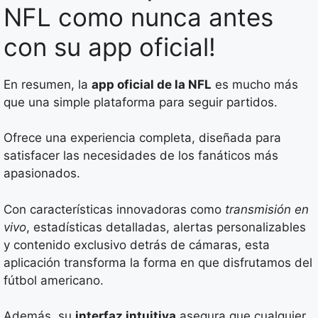
NFL como nunca antes
con su app oficial!
En resumen, la
app oficial de la NFL
es mucho más
que una simple plataforma para seguir partidos.
Ofrece una experiencia completa, diseñada para
satisfacer las necesidades de los fanáticos más
apasionados.
Con características innovadoras como
transmisión en
vivo
, estadísticas detalladas, alertas personalizables
y contenido exclusivo detrás de cámaras, esta
aplicación transforma la forma en que disfrutamos del
fútbol americano.
Además, su
interfaz intuitiva
asegura que cualquier