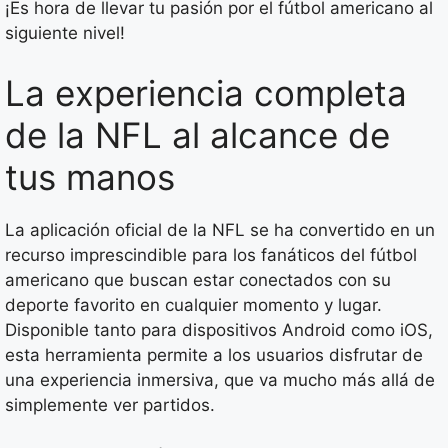
¡Es hora de llevar tu pasión por el fútbol americano al
siguiente nivel!
La experiencia completa
de la NFL al alcance de
tus manos
La aplicación oficial de la NFL se ha convertido en un
recurso imprescindible para los fanáticos del fútbol
americano que buscan estar conectados con su
deporte favorito en cualquier momento y lugar.
Disponible tanto para dispositivos Android como iOS,
esta herramienta permite a los usuarios disfrutar de
una experiencia inmersiva, que va mucho más allá de
simplemente ver partidos.