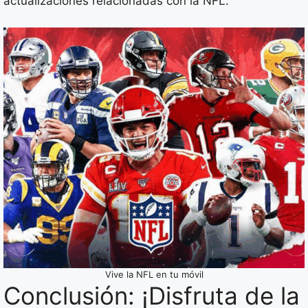
actualizaciones relacionadas con la NFL.
Vive la NFL en tu móvil
Conclusión: ¡Disfruta de la