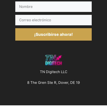
Nombre
Correo
electrónico
¡Suscribirse ahora!
TN Digitech LLC
8 The Gren Ste R, Dover, DE 19