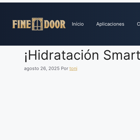
Pular
para
o
Início
Aplicaciones
C
conteúdo
¡Hidratación Smart 
agosto 26, 2025
Por
toni