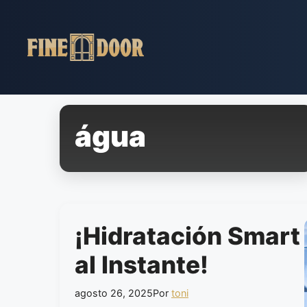
Pular
para
o
conteúdo
água
¡Hidratación Smart
al Instante!
agosto 26, 2025
Por
toni