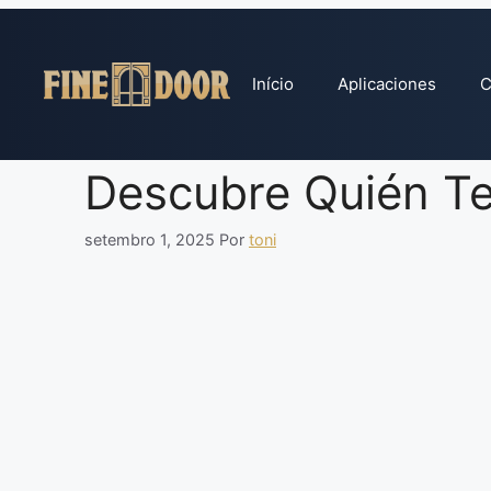
Pular
para
o
Início
Aplicaciones
C
conteúdo
Descubre Quién Te
setembro 1, 2025
Por
toni