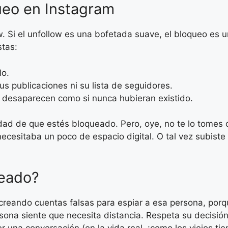
ueo en Instagram
w. Si el unfollow es una bofetada suave, el bloqueo es 
stas:
lo.
us publicaciones ni su lista de seguidores.
 desaparecen como si nunca hubieran existido.
lidad de que estés bloqueado. Pero, oye, no te lo tomes
necesitaba un poco de espacio digital. O tal vez subist
ueado?
 creando cuentas falsas para espiar a esa persona, porq
na siente que necesita distancia. Respeta su decisión y
r una conversación (en la vida real, ¡como los viejos tie