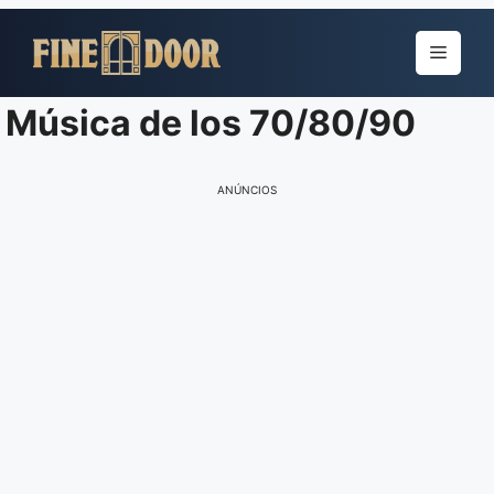
Pular
para
Menu
o
conteúdo
Música de los 70/80/90
ANÚNCIOS