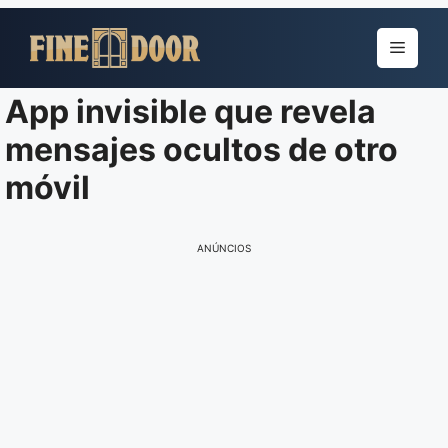
Pular
para
Menu
o
conteúdo
App invisible que revela
mensajes ocultos de otro
móvil
ANÚNCIOS