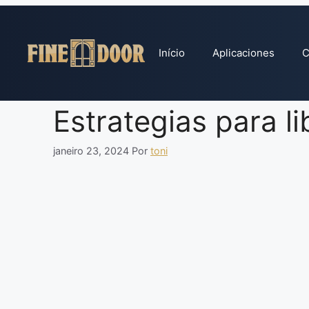
Pular
para
o
Início
Aplicaciones
C
conteúdo
Estrategias para l
janeiro 23, 2024
Por
toni