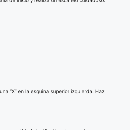
alla de inicio y realiza un escaneo cuidadoso.
na “X” en la esquina superior izquierda. Haz