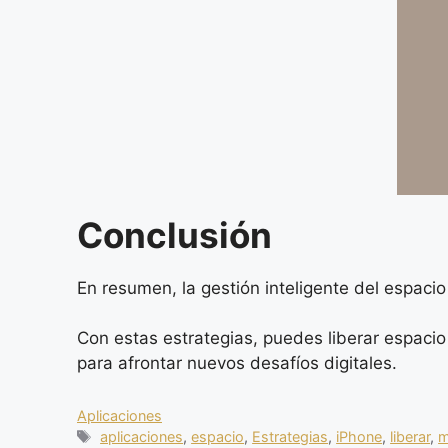
Conclusión
En resumen, la gestión inteligente del espaci
Con estas estrategias, puedes liberar espacio 
para afrontar nuevos desafíos digitales.
Categorias
Aplicaciones
Tags
aplicaciones
,
espacio
,
Estrategias
,
iPhone
,
liberar
,
m