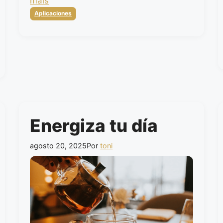
mais
Categorias
Aplicaciones
Energiza tu día
agosto 20, 2025
Por
toni