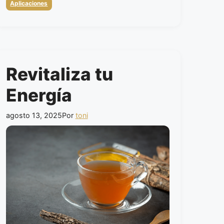
Categorias
Aplicaciones
Revitaliza tu
Energía
agosto 13, 2025
Por
toni