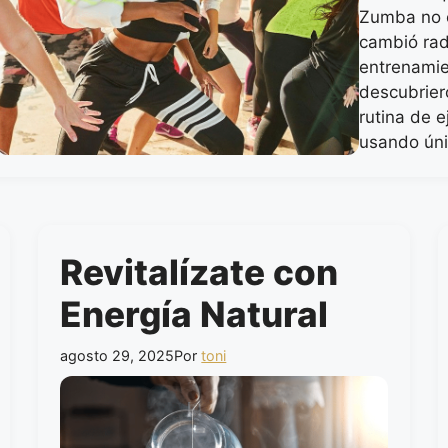
Zumba no e
cambió rad
entrenamie
descubrier
rutina de e
usando ún
Revitalízate con
Energía Natural
agosto 29, 2025
Por
toni