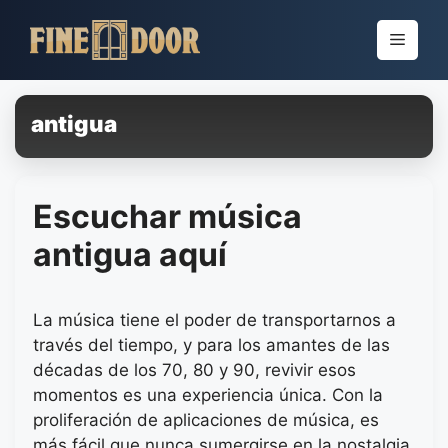
Pular
para
Menu
o
conteúdo
antigua
Escuchar música
antigua aquí
La música tiene el poder de transportarnos a
través del tiempo, y para los amantes de las
décadas de los 70, 80 y 90, revivir esos
momentos es una experiencia única. Con la
proliferación de aplicaciones de música, es
más fácil que nunca sumergirse en la nostalgia