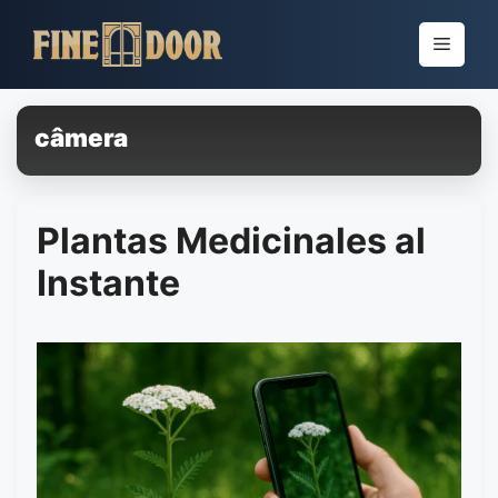
Pular
para
Menu
o
conteúdo
câmera
Plantas Medicinales al
Instante