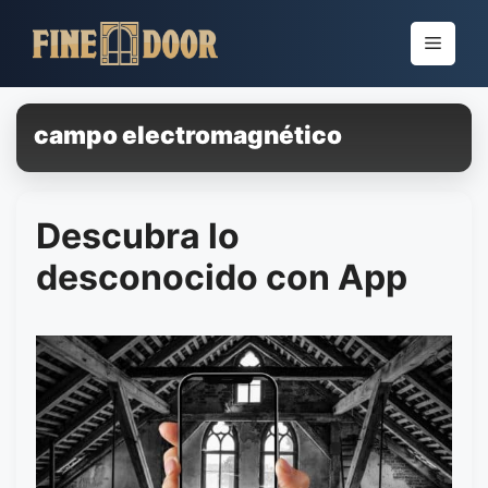
Pular
para
Menu
o
conteúdo
campo electromagnético
Descubra lo
desconocido con App