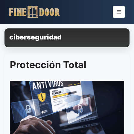
Pular
para
Menu
o
conteúdo
ciberseguridad
Protección Total