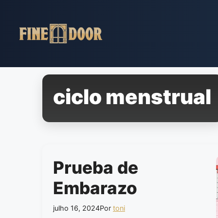
Pular
para
o
conteúdo
ciclo menstrual
Prueba de
Embarazo
julho 16, 2024
Por
toni