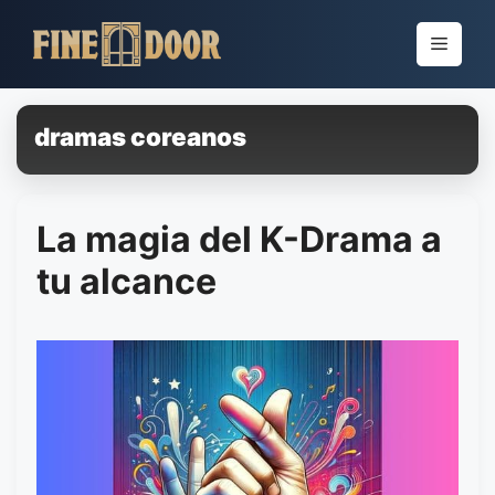
Pular
para
Menu
o
conteúdo
dramas coreanos
La magia del K-Drama a
tu alcance