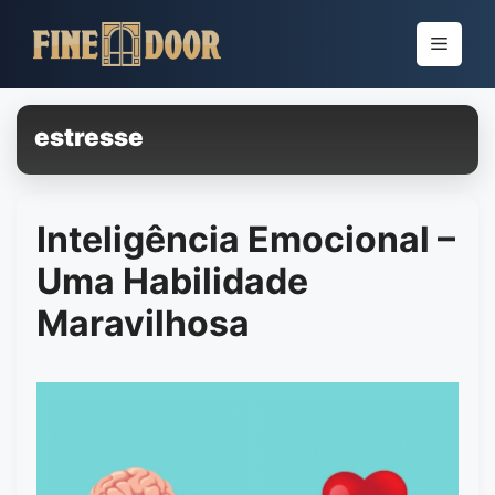
Pular
para
Menu
o
conteúdo
estresse
Inteligência Emocional –
Uma Habilidade
Maravilhosa