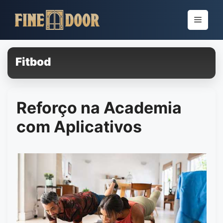
Pular
para
Menu
o
conteúdo
Fitbod
Reforço na Academia
com Aplicativos