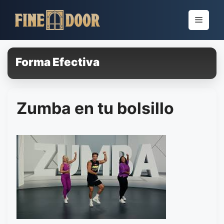
Pular
para
Menu
o
conteúdo
Forma Efectiva
Zumba en tu bolsillo