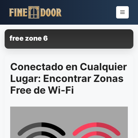
Pular
para
Menu
o
conteúdo
free zone 6
Conectado en Cualquier
Lugar: Encontrar Zonas
Free de Wi-Fi